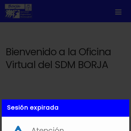
Bienvenido a la Oficina
Virtual del SDM BORJA
Sesión expirada
Atención